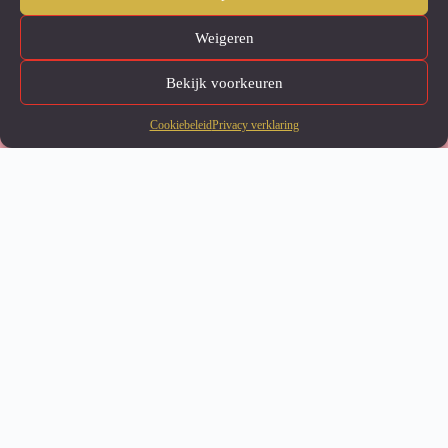
Weigeren
Bekijk voorkeuren
Onze website maakt gebruik
GA
van cookies om u een betere
AKOORD
gebruikerservaring te bieden.
Cookiebeleid
Privacy verklaring